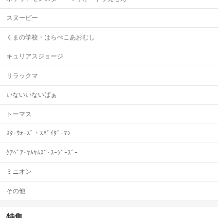
スヌーピー
くまの学校・はらぺこあおむし
キュリアスジョージ
リラックマ
いないいないばぁ
トーマス
ｽﾀｰｳｫｰｽﾞ・ｽﾊﾟｲﾀﾞｰﾏﾝ
ｹｱﾍﾞｱ･ﾔﾑﾔﾑｽﾞ･ｽｰｼﾞｰｽﾞｰ
ミニオン
その他
特集