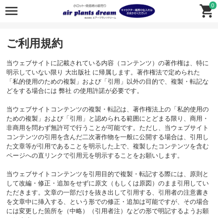
0
ご利用規約
当ウェブサイトに記載されている内容（コンテンツ）の著作権は、特に
明示していない限り 大出版社 に帰属します。著作権法で定められた
「私的使用のための複製」および「引用」以外の目的で、複製・転記な
どをする場合には 弊社 の使用許諾が必要です。
当ウェブサイトコンテンツの複製・転記は、著作権法上の「私的使用の
ための複製」および「引用」と認められる範囲にとどまる限り、商用・
非商用を問わず無許可で行うことが可能です。ただし、当ウェブサイト
コンテンツの引用を含んだ二次著作物を一般に公開する場合は、引用し
た文章等が引用であることを明示した上で、複製したコンテンツを含む
ページへの直リンクで引用元を明示することをお願いします。
当ウェブサイトコンテンツを引用目的で複製・転記する際には、原則と
して改編・修正・追加をせずに原文（もしくは原図）のまま引用してい
ただきます。文章の一部だけを抜き出して引用する、引用者の注意書き
を文章中に挿入する、という形での修正・追加は可能ですが、その場合
には変更した箇所を（中略）（引用者注）などの形で明記するようお願