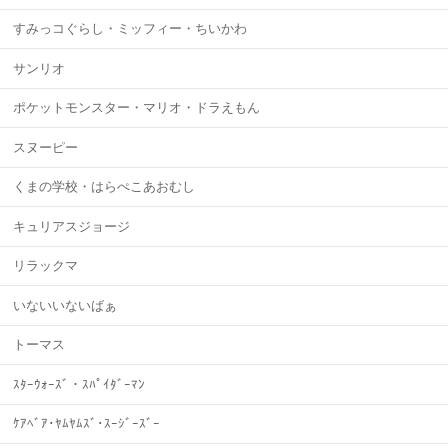
すみっコぐらし・ミッフィー・ちいかわ
サンリオ
ポケットモンスター・マリオ・ドラえもん
スヌーピー
くまの学校・はらぺこあおむし
キュリアスジョージ
リラックマ
いないいないばぁ
トーマス
ｽﾀｰｳｫｰｽﾞ・ｽﾊﾟｲﾀﾞｰﾏﾝ
ｹｱﾍﾞｱ･ﾔﾑﾔﾑｽﾞ･ｽｰｼﾞｰｽﾞｰ