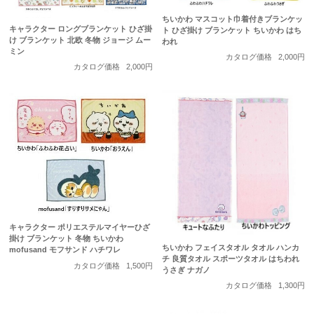
ちいかわ マスコット巾着付きブランケッ
キャラクター ロングブランケット ひざ掛
ト ひざ掛け ブランケット ちいかわ はち
け ブランケット 北欧 冬物 ジョージ ムー
われ
ミン
カタログ価格
2,000円
カタログ価格
2,000円
キャラクター ポリエステルマイヤーひざ
掛け ブランケット 冬物 ちいかわ
ちいかわ フェイスタオル タオル ハンカ
mofusand モフサンド ハチワレ
チ 良質タオル スポーツタオル はちわれ
カタログ価格
1,500円
うさぎ ナガノ
カタログ価格
1,300円