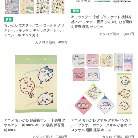
キャラクター 冷感 ブランケット 接触冷
感 ハーフケット 夏用 ひんやり ひざ掛け
ちいかわ エスターバニー ゴールド クリ
お昼寝 寝具 サンリオ
アシール キラキラ キャラクターシール
カタログ価格
2,000円
デコシール エンスカイ
カタログ価格
400円
アニメ ちいかわ お昼寝ケット 子供用 タ
アニメ ちいかわ タオル タオルハンカチ
オルケット 綿100％ キッズ 寝具 保育園
ループタオル ポケットタオル 小さめ バ
綿100％
スタオル 通園 通学 キッズ
カタログ価格
2,300円
カタログ価格
800円