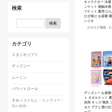
キャラクター 冷感
ンケット 接触冷感
検索
フケット 夏用 ひ
ひざ掛け お昼寝 寝
ンリオ
検索
カタログ価格
2
カテゴリ
スタジオジブリ
ディズニー
ムーミン
パウパトロール
ディズニー お昼寝
ト タオルケット 夏
すみっコぐらし・ミッフィー・
供用 キッズ 寝具 
ちいかわ
セス アナと雪の女
ーズ