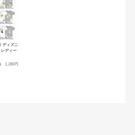
！ディズニ
 レディー
格
1,280円