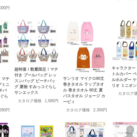
,000円
キャラクター
超特価！数量限定！マチ
トルカバー 
付き プールバッグ レッ
サンリオ マイクロ80丈
！マチ
ルホルダー ケ
スンバッグ ビーチバッ
巻きタオル ラップタオ
グミニ
リオ ミニオン
グ 夏物 すみっコぐらし
ル 巻きタオル 80丈 夏
チバ
サンエックス
カタログ
バスタオル ジョージ カ
コぐら
カタログ価格
1,580円
ービィ
カタログ価格
2,300円
,280円