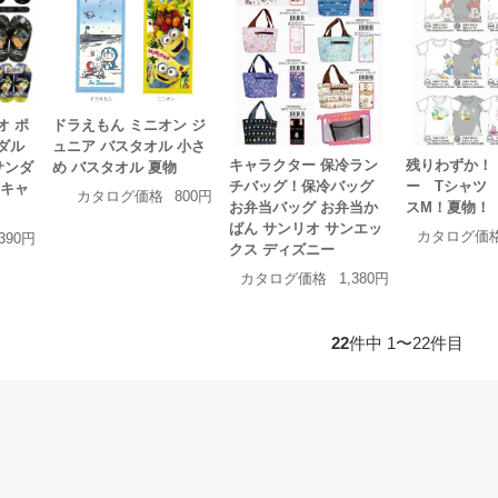
オ ポ
ドラえもん ミニオン ジ
ダル
ュニア バスタオル 小さ
キャラクター 保冷ラン
残りわずか！
サンダ
め バスタオル 夏物
チバッグ！保冷バッグ
ー Tシャツ
 キャ
カタログ価格
800円
お弁当バッグ お弁当か
スM！夏物！
ばん サンリオ サンエッ
カタログ価
,390円
クス ディズニー
カタログ価格
1,380円
22
件中 1〜22件目