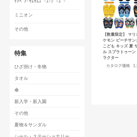
ｹｱﾍﾞｱ･ﾔﾑﾔﾑｽﾞ･ｽｰｼﾞｰｽﾞｰ
ミニオン
その他
【数量限定】 マリ
ケモン ビーチサン
こども キッズ 夏 
ル スプラトゥーン
特集
ラクター
カタログ価格
1
ひざ掛け・冬物
タオル
傘
新入学・新入園
その他
夏物＆サンダル
シール・ステーショナリー