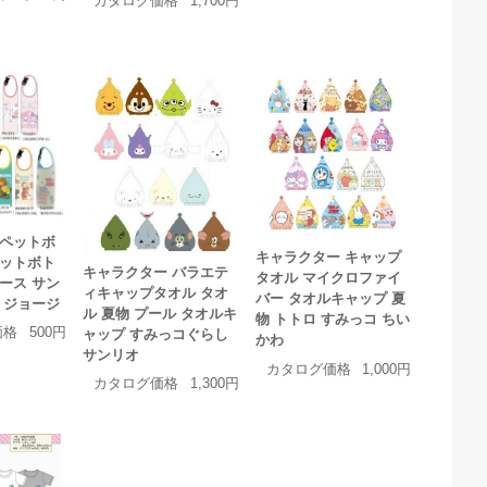
カタログ価格
1,700円
 ペットボ
キャラクター キャップ
ペットボト
キャラクター バラエテ
タオル マイクロファイ
ース サン
ィキャップタオル タオ
バー タオルキャップ 夏
 ジョージ
ル 夏物 プール タオルキ
物 トトロ すみっコ ちい
価格
500円
ャップ すみっコぐらし
かわ
サンリオ
カタログ価格
1,000円
カタログ価格
1,300円