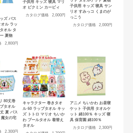
ット タオルケット 夏物
子供用 キッズ 寝具 マリ
子供用 キッズ 寝具 サン
オ ピクミン カービィ
リオ すみっコ くまのが
カタログ価格
2,000円
っこう
ッズ バス
タオル ラッ
カタログ価格
2,000円
タオル タ
ー 夏物
格
2,800円
 80丈巻
キャラクター 巻きタオ
アニメ ちいかわ お昼寝
ップタオル
ル 60 ラップタオル キッ
ケット 子供用 タオルケ
丈 夏 バス
ズ トトロ マリオ ちいか
ット 綿100％ キッズ 寝
 魔女の宅
わ プールタオル 着替え
具 保育園 綿100％
タオル
カタログ価格
2,300円
格
2,300円