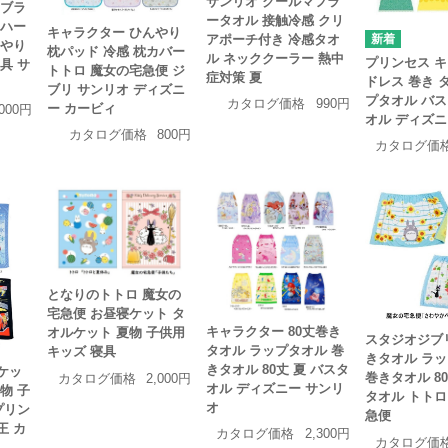
サンリオ クールマフラ
 ブラ
ータオル 接触冷感 クリ
 ハー
キャラクター ひんやり
アポーチ付き 冷感タオ
んやり
枕パッド 冷感 枕カバー
ル ネッククーラー 熱中
プリンセス キ
具 サ
トトロ 魔女の宅急便 ジ
症対策 夏
ドレス 巻き 
ブリ サンリオ ディズニ
プタオル バス
カタログ価格
990円
ー カービィ
,000円
オル ディズニ
カタログ価格
800円
カタログ価
となりのトトロ 魔女の
宅急便 お昼寝ケット タ
キャラクター 80丈巻き
オルケット 夏物 子供用
スタジオジブリ
タオル ラップタオル 巻
キッズ 寝具
きタオル ラ
きタオル 80丈 夏 バスタ
ケッ
巻きタオル 80
カタログ価格
2,000円
オル ディズニー サンリ
物 子
タオル トトロ
オ
プリン
急便
王 カ
カタログ価格
2,300円
カタログ価