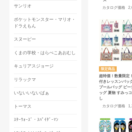
サンリオ
カタログ価格
2
ポケットモンスター・マリオ・
ドラえもん
スヌーピー
くまの学校・はらぺこあおむし
キュリアスジョージ
超特価！数量限定
リラックマ
付きレッスンバッ
プールバッグ ビー
いないいないばぁ
ッグ 夏物 すみっ
し
トーマス
カタログ価格
1
ｽﾀｰｳｫｰｽﾞ・ｽﾊﾟｲﾀﾞｰﾏﾝ