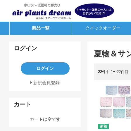
商品一覧
クイック
オーダー
ログイン
夏物＆サ
ログイン
22
件中 1〜22件目
新規会員登録
カート
カートは空です