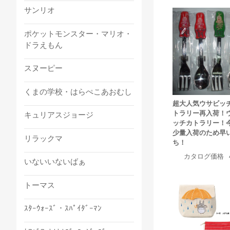
サンリオ
ポケットモンスター・マリオ・
ドラえもん
スヌーピー
くまの学校・はらぺこあおむし
超大人気ウサビッ
トラリー再入荷！
キュリアスジョージ
ッチカトラリー！
少量入荷のため早
リラックマ
ち！
カタログ価格
いないいないばぁ
トーマス
ｽﾀｰｳｫｰｽﾞ・ｽﾊﾟｲﾀﾞｰﾏﾝ