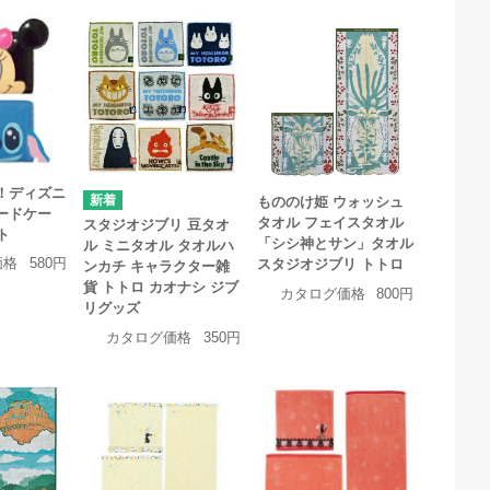
！ディズニ
もののけ姫 ウォッシュ
ードケー
タオル フェイスタオル
スタジオジブリ 豆タオ
ト
「シシ神とサン」タオル
ル ミニタオル タオルハ
価格
580円
スタジオジブリ トトロ
ンカチ キャラクター雑
貨 トトロ カオナシ ジブ
カタログ価格
800円
リグッズ
カタログ価格
350円