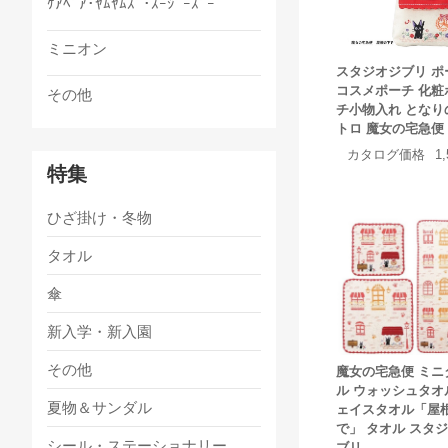
ｹｱﾍﾞｱ･ﾔﾑﾔﾑｽﾞ･ｽｰｼﾞｰｽﾞｰ
ミニオン
スタジオジブリ ポ
コスメポーチ 化粧
その他
チ小物入れ となり
トロ 魔女の宅急便
カタログ価格
1
特集
ひざ掛け・冬物
タオル
傘
新入学・新入園
その他
魔女の宅急便 ミニ
ル ウォッシュタオ
夏物＆サンダル
ェイスタオル「屋
で」 タオル スタ
シール・ステーショナリー
ブリ