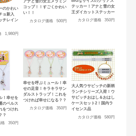
BIGなサイズのクリアス
アナと雪の女王メラミン
テッカー！アナと雪の女
コップ！！すごくかわい
ーのかわい
王ダイカットステッカー
い！！
チョ新入
ッチレイン
カタログ価格
350円
カタログ価格
500円
格
1,980円
幸せを呼ぶミュール！幸
大人気ウサビッチの新柄
せの足音！キラキラサン
ランチシリーズ入荷！ウ
ダルストラップ！これを
サビッチおはし＆おはし
ル！幸せを
つければ幸せになる？？
ケースセット2！国内ラ
運のベルス
カタログ価格
350円
イセンス品
れをつけれ
？？
カタログ価格
580円
価格
350円