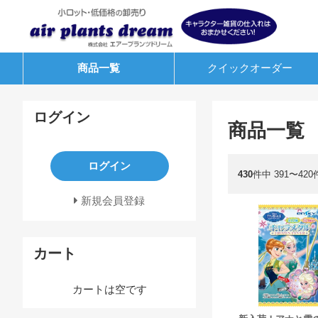
商品一覧
クイック
オーダー
ログイン
商品一覧
ログイン
430
件中 391〜42
新規会員登録
カート
カートは空です