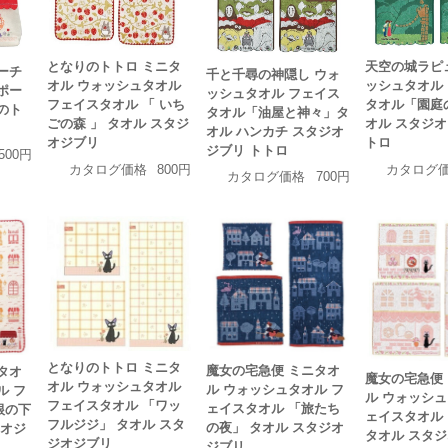
天空の城ラピ
となりのトトロ ミニタ
ーチ
千と千尋の神隠し ウォ
ッシュタオル
オル ウォッシュタオル
ポー
ッシュタオル フェイス
タオル「園庭
フェイスタオル 「 いち
のト
タオル「油屋と神々」タ
オル スタジオ
ごの森 」 タオル スタジ
オル ハンカチ スタジオ
トロ
オジブリ
ジブリ トトロ
,500円
カタログ
カタログ価格
800円
カタログ価格
700円
となりのトトロ ミニタ
魔女の宅急便 ミニタオ
タオ
魔女の宅急便
オル ウォッシュタオル
ル ウォッシュタオル フ
ル フ
ル ウォッシュ
フェイスタオル 「ワッ
ェイスタオル 「旅たち
根の下
ェイスタオル
フルジジ」 タオル スタ
の夜」 タオル スタジオ
ジオジ
タオル スタ
ジオジブリ
ジブリ