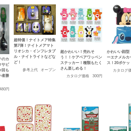
超特価！ナイトメア特集
第7弾！ナイトメアマト
リオシカ・インフレタブ
超かわいい！売れそ
かわいい顔型
ル・ナイトライトなどな
う！！ケアベアワッペン
ーエナメルカ
チのカ
ど！
ステッカー！種類もたく
ス！20ポケッ
ウサビ
さん楽しめる！
参考上代
オープン
今回も
カタログ
い者勝
カタログ価格
300円
480円