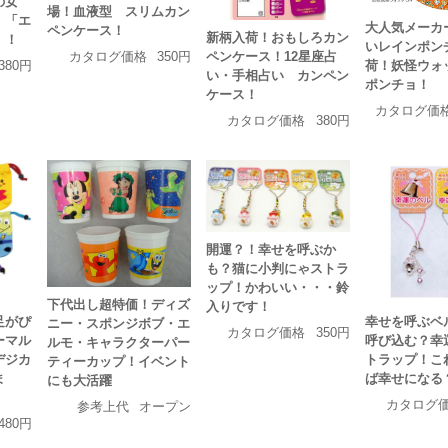
の女
場！血液型 スリムカン
 「エ
大人気メーカ
ペンケース！
新柄入荷！おもしろカン
」！
いレインポン
ペンケース！12星座占
カタログ価格
350円
荷！妖怪ウォ
380円
い・手相占い カンペン
ポンチョ！
ケース！
カタログ価
カタログ価格
380円
開運？！幸せを呼ぶか
も？猫に小判にゃストラ
ップ！かわいい・・・鈴
下代出し超特価！ディズ
入りです！
足がぴ
幸せを呼ぶベ
ニー・スポンジボブ・エ
カタログ価格
350円
ーマル
呼び込む？幸
ルモ・キャラクターパー
デジカ
トラップ！こ
ティーカップ！イベント
ま
ば幸せになる
にも大活躍
カタログ
参考上代
オープン
480円