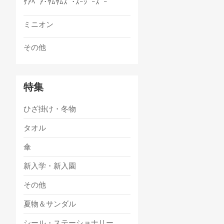
ｹｱﾍﾞｱ･ﾔﾑﾔﾑｽﾞ･ｽｰｼﾞｰｽﾞｰ
ミニオン
その他
特集
ひざ掛け・冬物
タオル
傘
新入学・新入園
その他
夏物＆サンダル
シール・ステーショナリー