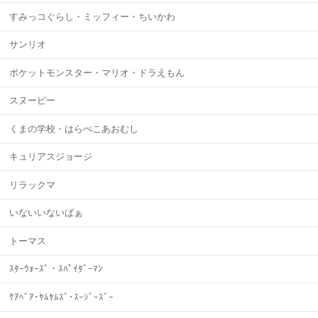
すみっコぐらし・ミッフィー・ちいかわ
サンリオ
ポケットモンスター・マリオ・ドラえもん
スヌーピー
くまの学校・はらぺこあおむし
キュリアスジョージ
リラックマ
いないいないばぁ
トーマス
ｽﾀｰｳｫｰｽﾞ・ｽﾊﾟｲﾀﾞｰﾏﾝ
ｹｱﾍﾞｱ･ﾔﾑﾔﾑｽﾞ･ｽｰｼﾞｰｽﾞｰ