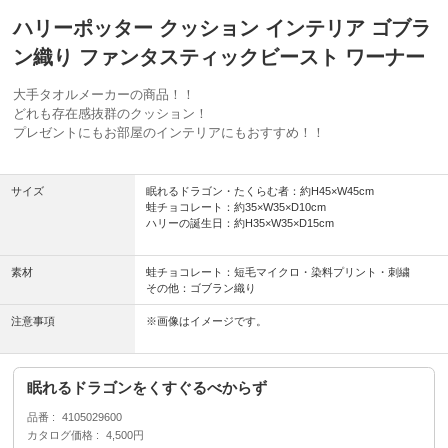
ハリーポッター クッション インテリア ゴブラ
ン織り ファンタスティックビースト ワーナー
大手タオルメーカーの商品！！
どれも存在感抜群のクッション！
プレゼントにもお部屋のインテリアにもおすすめ！！
サイズ
眠れるドラゴン・たくらむ者：約H45×W45cm
蛙チョコレート：約35×W35×D10cm
ハリーの誕生日：約H35×W35×D15cm
素材
蛙チョコレート：短毛マイクロ・染料プリント・刺繍
その他：ゴブラン織り
注意事項
※画像はイメージです。
眠れるドラゴンをくすぐるべからず
品番
4105029600
カタログ価格
4,500円