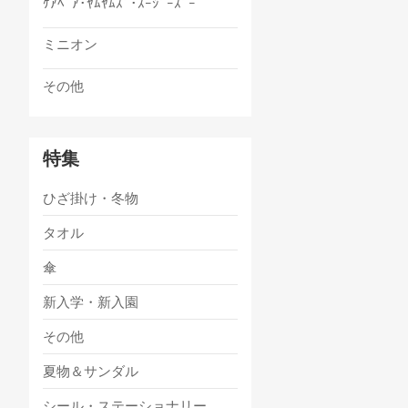
ｹｱﾍﾞｱ･ﾔﾑﾔﾑｽﾞ･ｽｰｼﾞｰｽﾞｰ
ミニオン
その他
特集
ひざ掛け・冬物
タオル
傘
新入学・新入園
その他
夏物＆サンダル
シール・ステーショナリー