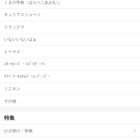
くまの学校・はらぺこあおむし
キュリアスジョージ
リラックマ
いないいないばぁ
トーマス
ｽﾀｰｳｫｰｽﾞ・ｽﾊﾟｲﾀﾞｰﾏﾝ
ｹｱﾍﾞｱ･ﾔﾑﾔﾑｽﾞ･ｽｰｼﾞｰｽﾞｰ
ミニオン
その他
特集
ひざ掛け・冬物