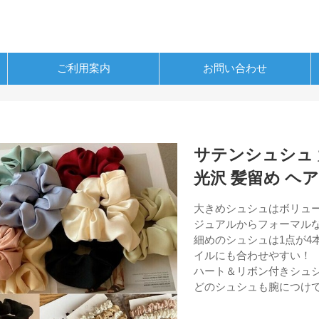
ご利用案内
お問い合わせ
サテンシュシュ 
光沢 髪留め ヘ
大きめシュシュはボリュ
ジュアルからフォーマル
細めのシュシュは1点が4
イルにも合わせやすい！
ハート＆リボン付きシュ
どのシュシュも腕につけ