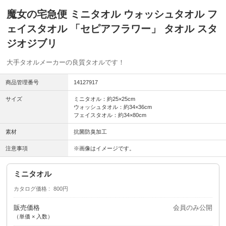
魔女の宅急便 ミニタオル ウォッシュタオル フ
ェイスタオル 「セピアフラワー」 タオル スタ
ジオジブリ
大手タオルメーカーの良質タオルです！
商品管理番号
14127917
サイズ
ミニタオル：約25×25cm
ウォッシュタオル：約34×36cm
フェイスタオル：約34×80cm
素材
抗菌防臭加工
注意事項
※画像はイメージです。
ミニタオル
カタログ価格
800円
販売価格
会員のみ公開
（単価 × 入数）