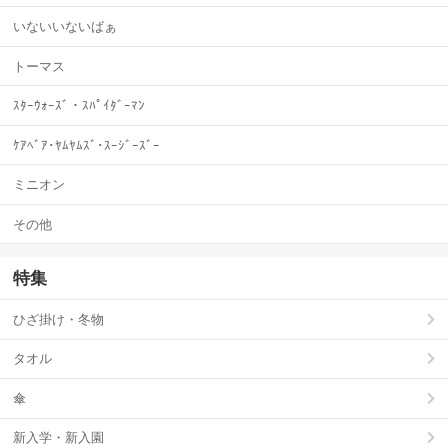
いないいないばぁ
トーマス
ｽﾀｰｳｫｰｽﾞ・ｽﾊﾟｲﾀﾞｰﾏﾝ
ｹｱﾍﾞｱ･ﾔﾑﾔﾑｽﾞ･ｽｰｼﾞｰｽﾞｰ
ミニオン
その他
特集
ひざ掛け・冬物
タオル
傘
新入学・新入園