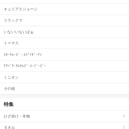
キュリアスジョージ
リラックマ
いないいないばぁ
トーマス
ｽﾀｰｳｫｰｽﾞ・ｽﾊﾟｲﾀﾞｰﾏﾝ
ｹｱﾍﾞｱ･ﾔﾑﾔﾑｽﾞ･ｽｰｼﾞｰｽﾞｰ
ミニオン
その他
特集
ひざ掛け・冬物
タオル