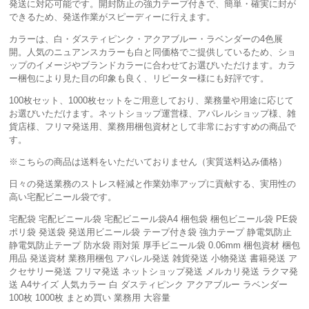
発送に対応可能です。開封防止の強力テープ付きで、簡単・確実に封が
できるため、発送作業がスピーディーに行えます。
カラーは、白・ダスティピンク・アクアブルー・ラベンダーの4色展
開。人気のニュアンスカラーも白と同価格でご提供しているため、ショ
ップのイメージやブランドカラーに合わせてお選びいただけます。カラ
ー梱包により見た目の印象も良く、リピーター様にも好評です。
100枚セット、1000枚セットをご用意しており、業務量や用途に応じて
お選びいただけます。ネットショップ運営様、アパレルショップ様、雑
貨店様、フリマ発送用、業務用梱包資材として非常におすすめの商品で
す。
※こちらの商品は送料をいただいておりません（実質送料込み価格）
日々の発送業務のストレス軽減と作業効率アップに貢献する、実用性の
高い宅配ビニール袋です。
宅配袋 宅配ビニール袋 宅配ビニール袋A4 梱包袋 梱包ビニール袋 PE袋
ポリ袋 発送袋 発送用ビニール袋 テープ付き袋 強力テープ 静電気防止
静電気防止テープ 防水袋 雨対策 厚手ビニール袋 0.06mm 梱包資材 梱包
用品 発送資材 業務用梱包 アパレル発送 雑貨発送 小物発送 書籍発送 ア
クセサリー発送 フリマ発送 ネットショップ発送 メルカリ発送 ラクマ発
送 A4サイズ 人気カラー 白 ダスティピンク アクアブルー ラベンダー
100枚 1000枚 まとめ買い 業務用 大容量