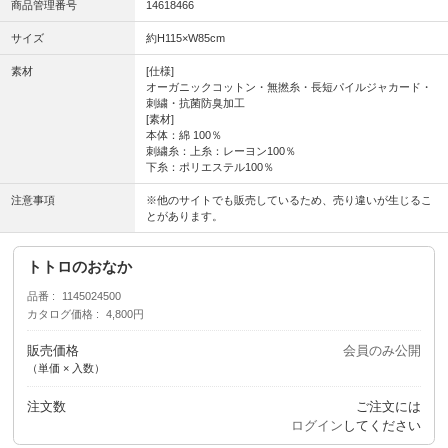
商品管理番号
14618466
サイズ
約H115×W85cm
素材
[仕様]
オーガニックコットン・無撚糸・長短パイルジャカード・
刺繍・抗菌防臭加工
[素材]
本体：綿 100％
刺繍糸：上糸：レーヨン100％
下糸：ポリエステル100％
注意事項
※他のサイトでも販売しているため、売り違いが生じるこ
とがあります。
トトロのおなか
品番
1145024500
カタログ価格
4,800円
販売価格
会員のみ公開
（単価 × 入数）
注文数
ご注文には
ログイン
してください