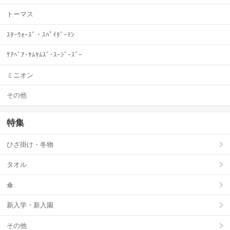
トーマス
ｽﾀｰｳｫｰｽﾞ・ｽﾊﾟｲﾀﾞｰﾏﾝ
ｹｱﾍﾞｱ･ﾔﾑﾔﾑｽﾞ･ｽｰｼﾞｰｽﾞｰ
ミニオン
その他
特集
ひざ掛け・冬物
タオル
傘
新入学・新入園
その他