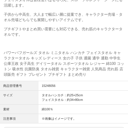
活躍します。
子供から中高生、大人まで幅広い層に提案でき、キャラクター売場・タ
オル売場どちらでも展開しやすいアイテムです。
プチギフトやまとめ買い需要にも対応できる、売れ筋のキャラクタータ
オルです。
パワーパフガールズ タオル ミニタオル ハンカチ フェイスタオル キャ
ラクタータオル キッズ レディース 女の子 子供 通園 通学 通勤 中学生
公庫王政 女子高生 デイリータオル スポーツタオル レジャー 綿100 コッ
トン 吸水性 抗菌防臭 タオル雑貨 キャラクター雑貨 人気商品 売れ筋 店
頭販売 ギフト プレゼント プチギフト まとめ売り
商品管理番号
15248056
サイズ
タオルハンカチ：約25×25cm
フェイスタオル：約34×80cm
素材
綿100％
注意事項
※画像はイメージです。