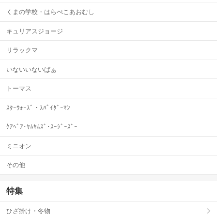
くまの学校・はらぺこあおむし
キュリアスジョージ
リラックマ
いないいないばぁ
トーマス
ｽﾀｰｳｫｰｽﾞ・ｽﾊﾟｲﾀﾞｰﾏﾝ
ｹｱﾍﾞｱ･ﾔﾑﾔﾑｽﾞ･ｽｰｼﾞｰｽﾞｰ
ミニオン
その他
特集
ひざ掛け・冬物