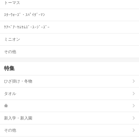
トーマス
ｽﾀｰｳｫｰｽﾞ・ｽﾊﾟｲﾀﾞｰﾏﾝ
ｹｱﾍﾞｱ･ﾔﾑﾔﾑｽﾞ･ｽｰｼﾞｰｽﾞｰ
ミニオン
その他
特集
ひざ掛け・冬物
タオル
傘
新入学・新入園
その他