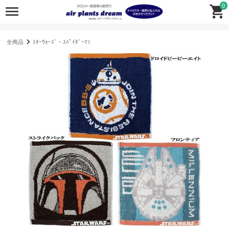
0
全商品
ｽﾀｰｳｫｰｽﾞ・ｽﾊﾟｲﾀﾞｰﾏﾝ