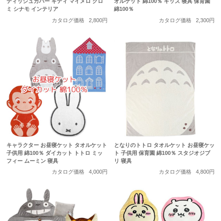
ティッシュカバー キティ マイメロ クロ
オルケット 綿100％ キッズ 寝具 保育園
ミ シナモ インテリア
綿100％
カタログ価格
2,800円
カタログ価格
2,300円
キャラクター お昼寝ケット タオルケット
となりのトトロ タオルケット お昼寝ケッ
子供用 綿100％ ダイカット トトロ ミッ
ト 子供用 保育園 綿100％ スタジオジブ
フィー ムーミン 寝具
リ 寝具
カタログ価格
4,000円
カタログ価格
4,800円