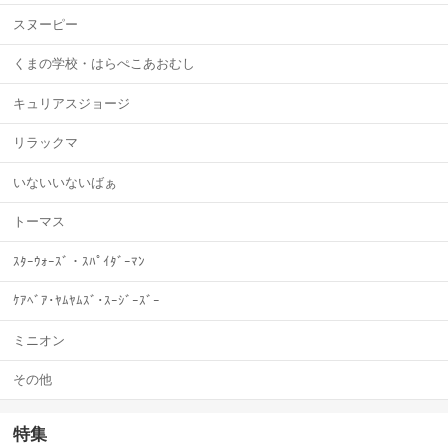
スヌーピー
くまの学校・はらぺこあおむし
キュリアスジョージ
リラックマ
いないいないばぁ
トーマス
ｽﾀｰｳｫｰｽﾞ・ｽﾊﾟｲﾀﾞｰﾏﾝ
ｹｱﾍﾞｱ･ﾔﾑﾔﾑｽﾞ･ｽｰｼﾞｰｽﾞｰ
ミニオン
その他
特集