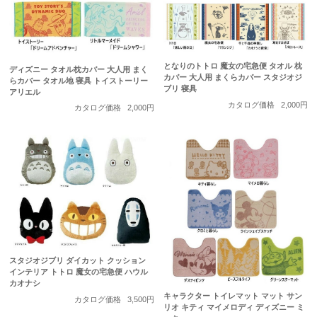
となりのトトロ 魔女の宅急便 タオル 枕
ディズニー タオル枕カバー 大人用 まく
カバー 大人用 まくらカバー スタジオジ
らカバー タオル地 寝具 トイストーリー
ブリ 寝具
アリエル
カタログ価格
2,000円
カタログ価格
2,000円
スタジオジブリ ダイカット クッション
インテリア トトロ 魔女の宅急便 ハウル
カオナシ
キャラクター トイレマット マット サン
カタログ価格
3,500円
リオ キティ マイメロディ ディズニー ミ