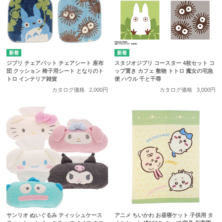
ジブリ チェアパット チェアシート 座布
スタジオジブリ コースター 4枚セット コ
団 クッション 椅子用シート となりのト
ップ置き カフェ 敷物 トトロ 魔女の宅急
トロ インテリア雑貨
便 ハウル 千と千尋
カタログ価格
2,000円
カタログ価格
3,000円
サンリオ ぬいぐるみ ティッシュケース
アニメ ちいかわ お昼寝ケット 子供用 タ