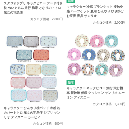
スタジオジブリ ネックピロー フード付き
キャラクター 冷感 ブランケット 接触冷
枕 ぬいぐるみ 旅行 携帯 となりのトトロ
感 ハーフケット 夏用 ひんやり ひざ掛け
魔女の宅急便
お昼寝 寝具 サンリオ
カタログ価格
2,800円
カタログ価格
2,000円
キャラクター ネックピロー 旅行 飛行機
車 新幹線 仮眠 クッション サンリオ ムー
ミン ディズニー
カタログ価格
1,300円
キャラクター ひんやり枕パッド 冷感 枕
カバートトロ 魔女の宅急便 ジブリ サン
リオ ディズニー カービィ
カタログ価格
800円