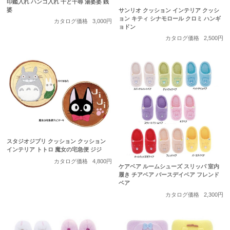
印鑑入れ ハンコ入れ 千と千尋 湯婆婆 銭
婆
サンリオ クッション インテリア クッシ
ョン キティ シナモロール クロミ ハンギ
カタログ価格
3,000円
ョドン
カタログ価格
2,500円
スタジオジブリ クッション クッション
インテリア トトロ 魔女の宅急便 ジジ
カタログ価格
4,800円
ケアベア ルームシューズ スリッパ 室内
履き チアベア バースデイベア フレンド
ベア
カタログ価格
2,300円